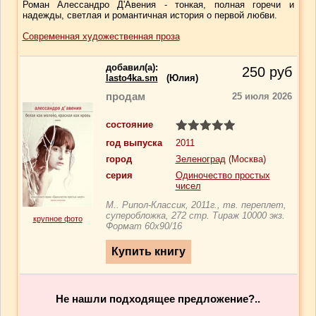
Роман Алессандро Д'Авения - тонкая, полная горечи и
надежды, светлая и романтичная история о первой любви.
Современная художественная проза
добавил(a):
250
руб
lasto4ka.sm
(Юлия)
продам
25 июля 2026
состояние
год выпуска
2011
город
Зеленоград
(Москва)
серия
Одиночество простых
чисел
М.. Рипол-Классик, 2011г., тв. переплет,
суперобложка, 272 стр. Тираж 10000 экз.
крупное фото
Формат 60х90/16
Не нашли подходящее предложение?..