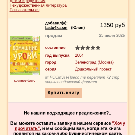
Детям и родителям
Нехудожественная литература
Познавательная
добавил(a):
1350
руб
lasto4ka.sm
(Юлия)
продам
25 июля 2026
состояние
год выпуска
2004
город
Зеленоград
(Москва)
серия
Дошкольный проект
М РОСМЭН-Пресс тв переплет 72 стр
крупное фото
энциклопедический формат
Не нашли подходящее предложение?..
Вы можете оставить заявку в нашем сервисе
"Хочу
прочитать"
, и мы сообщим вам, когда эта книга
появится на каком-либо букинистическом сайте.