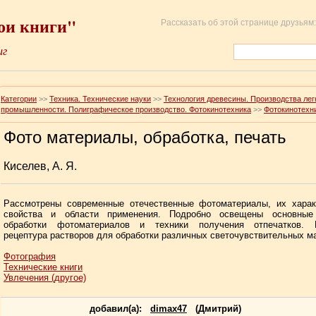
ои книги"
Рассказать об этой странице друзьям:
иг
Категории
>>
Техника. Технические науки
>>
Технология древесины. Производства лег
промышленности. Полиграфическое производство. Фотокинотехника
>>
Фотокинотехн
Фото материалы, обработка, печать
Киселев, А. Я.
Рассмотрены современные отечественные фотоматериалы, их характ
свойства и области применения. Подробно освещены основные
обработки фотоматериалов и техники получения отпечатков. 
рецептура растворов для обработки различных светочувствительных м
Фотография
Технические книги
Увлечения (другое)
добавил(a):
dimax47
(Дмитрий)