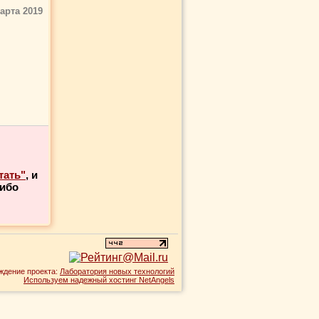
арта 2019
тать"
, и
либо
ждение проекта:
Лаборатория новых технологий
Используем надежный хостинг NetAngels