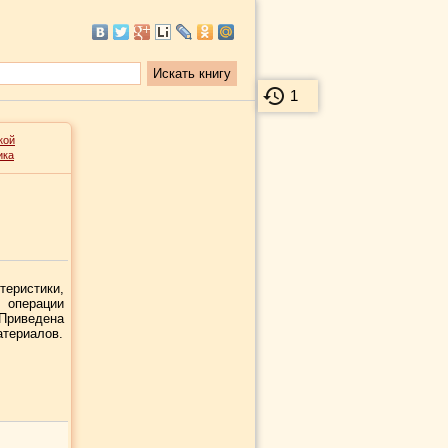
1
кой
ика
еристики,
 операции
Приведена
атериалов.