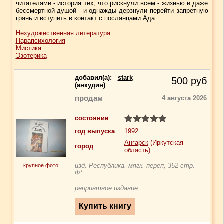
читателями - история тех, что рискнули всем - жизнью и даже
бессмертной душой - и однажды дерзнули перейти запретную
грань и вступить в контакт с посланцами Ада...
Нехудожественная литература
Парапсихология
Мистика
Эзотерика
добавил(a):
stark
500
руб
(анкудин)
продам
4 августа 2026
состояние
год выпуска
1992
Ангарск
(Иркутская
город
область)
изд. Республика. мягк. переп, 352 стр.
крупное фото
Ф*
репринтное издание.