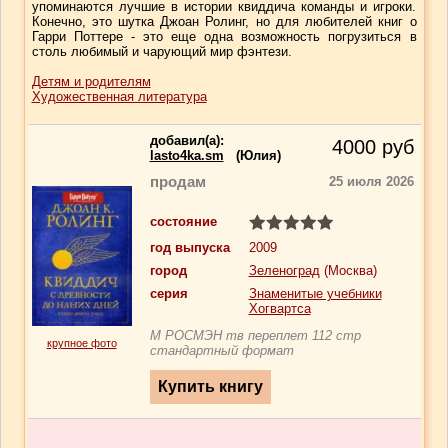
упоминаются лучшие в истории квиддича команды и игроки.
Конечно, это шутка Джоан Ролинг, но для любителей книг о
Гарри Поттере - это еще одна возможность погрузиться в
столь любимый и чарующий мир фэнтези.
Детям и родителям
Художественная литература
добавил(a):
4000
руб
lasto4ka.sm
(Юлия)
продам
25 июля 2026
состояние
год выпуска
2009
город
Зеленоград
(Москва)
серия
Знаменитые учебники
Хогвартса
М РОСМЭН тв переплет 112 стр
крупное фото
стандартный формат