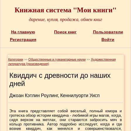
Книжная система "Мои книги"
дарение, купля, продажа, обмен книг
На главную
Поиск книг
Пользователи
Регистрация
Войти
Категории
>>
Общественные и гуманитарные науки
>>
Художественная
литература (произведения)
Квиддич с древности до наших
дней
Джоан Кэтлин Роулинг, Кеннилуорти Уисп
Эта книга представляет собой веселый, полный юмора и
гротеска обзор истории квиддича - любимой игры магов, когда,
сидя верхом на метлах, они стараются забросить мяч в
кольцо противника. Автор подробно исследует, когда и где
возник квиддич, как менялся и совершенствовался,