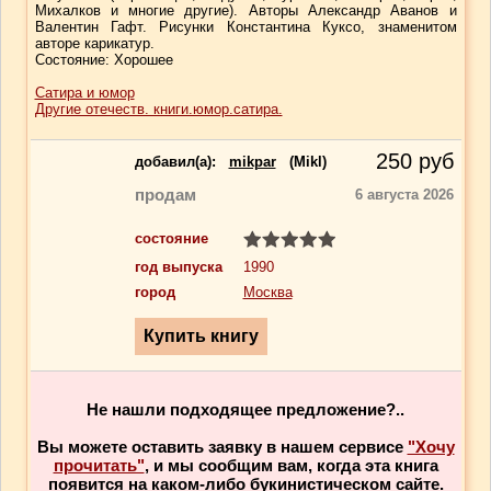
Михалков и многие другие). Авторы Александр Аванов и
Валентин Гафт. Рисунки Константина Куксо, знаменитом
авторе карикатур.
Cостояние: Хорошее
Сатира и юмор
Другие отечеств. книги.юмор.сатира.
250
руб
добавил(a):
mikpar
(Mikl)
продам
6 августа 2026
состояние
год выпуска
1990
город
Москва
Не нашли подходящее предложение?..
Вы можете оставить заявку в нашем сервисе
"Хочу
прочитать"
, и мы сообщим вам, когда эта книга
появится на каком-либо букинистическом сайте.