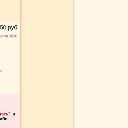
50
руб
июля 2026
й
тать"
, и
либо