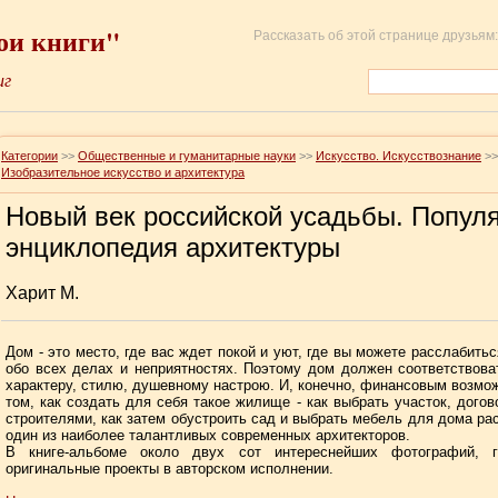
ои книги"
Рассказать об этой странице друзьям:
иг
Категории
>>
Общественные и гуманитарные науки
>>
Искусство. Искусствознание
>>
Изобразительное искусство и архитектура
Новый век российской усадьбы. Попул
энциклопедия архитектуры
Харит М.
Дом - это место, где вас ждет покой и уют, где вы можете расслабитьс
обо всех делах и неприятностях. Поэтому дом должен соответствов
характеру, стилю, душевному настрою. И, конечно, финансовым возмо
том, как создать для себя такое жилище - как выбрать участок, догов
строителями, как затем обустроить сад и выбрать мебель для дома ра
один из наиболее талантливых современных архитекторов.
В книге-альбоме около двух сот интереснейших фотографий, 
оригинальные проекты в авторском исполнении.