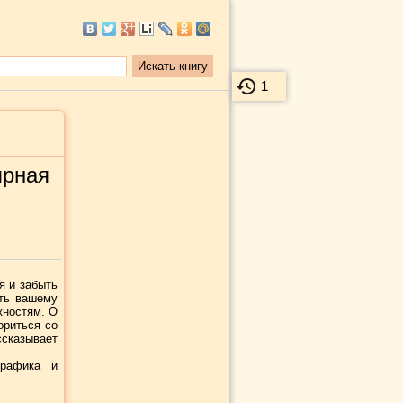
1
ярная
я и забыть
ать вашему
жностям. О
ориться со
ссказывает
графика и