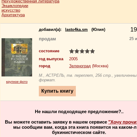
Нехудожественная литература
Энциклопедии
искусство
Архитектура
19
добавил(a):
lasto4ka.sm
(Юлия)
продам
25 
состояние
год выпуска
2005
город
Зеленоград
(Москва)
М., АСТРЕЛЬ, тв. переплет, 256 стр., увеличенны
формат.
крупное фото
Не нашли подходящее предложение?..
Вы можете оставить заявку в нашем сервисе
"Хочу прочи
мы сообщим вам, когда эта книга появится на каком-
букинистическом сайте.