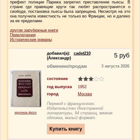
префект полиции Парижа запретил преставление пьесы. В
стране где правящие круги так любят распространятся о
свободе, постановка пьесы была запрещена. Несмотря на это
она получила известность не только во Франции, но и далеко
за ее пределами.
другие зарубежные книги
Приключения
Исторические романы
добавил(a):
cadet210
5
руб
(Александр)
обменяю/продам
3 августа 2026
состояние
год выпуска
1952
город
Москва
Перевод с французского.
Издательство Иностранной
крупное фото
литературы, 94 страниц, мягкая
обложка, малый формат.