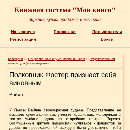
Книжная система "Мои книги"
дарение, купля, продажа, обмен книг
На главную
Поиск книг
Пользователи
Регистрация
Войти
Категории
>>
Общественные и гуманитарные науки
>>
Художественная
литература (произведения)
Полковник Фостер признает себя
виновным
Вайян
У Пьесы Вайяна своеобразная судьба. Представление ее
вызвало хулиганские выступления фашистких молодчиков в
театре Амбигю, одном из старейших театров Парижа.
Возмущенные зрители выбросили хулиганов - фашистов за
двери, но провокационной выходки было достаточно чтобы