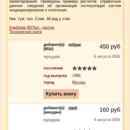
проектирования. Приведены примеры расчетов. справочные
данные. сведения об организации эксплуатации систем
кондиционирования и отопления.
Ник. тум. тел. Слев. 4й ряд у стен
Учебники (ВУЗы) - другое
Технические книги
добавил(a):
mikpar
450
руб
(Mikl)
продам
6 августа 2026
состояние
год выпуска
1988
город
Москва
добавил(a):
stark
160
руб
(анкудин)
продам
4 августа 2026