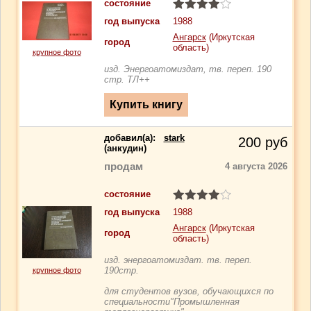
состояние
год выпуска
1988
Ангарск
(Иркутская
город
область)
крупное фото
изд. Энергоатомиздат, тв. переп. 190
стр. ТЛ++
добавил(a):
stark
200
руб
(анкудин)
продам
4 августа 2026
состояние
год выпуска
1988
Ангарск
(Иркутская
город
область)
изд. энергоатомиздат. тв. переп.
190стр.
крупное фото
для студентов вузов, обучающихся по
специальности"Промышленная