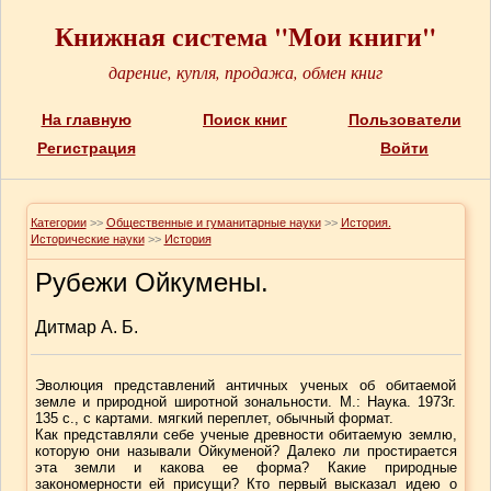
Книжная система "Мои книги"
дарение, купля, продажа, обмен книг
На главную
Поиск книг
Пользователи
Регистрация
Войти
Категории
>>
Общественные и гуманитарные науки
>>
История.
Исторические науки
>>
История
Рубежи Ойкумены.
Дитмар А. Б.
Эволюция представлений античных ученых об обитаемой
земле и природной широтной зональности. М.: Наука. 1973г.
135 с., с картами. мягкий переплет, обычный формат.
Как представляли себе ученые древности обитаемую землю,
которую они называли Ойкуменой? Далеко ли простирается
эта земли и какова ее форма? Какие природные
закономерности ей присущи? Кто первый высказал идею о