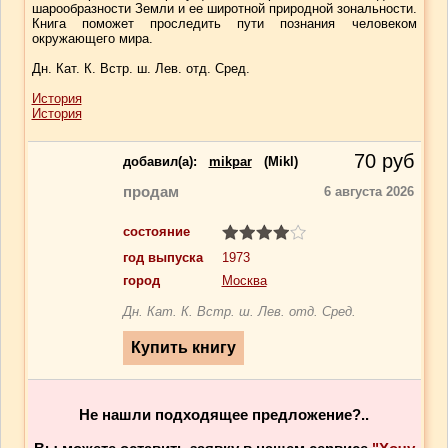
шарообразности Земли и ее широтной природной зональности.
Книга поможет проследить пути познания человеком
окружающего мира.
Дн. Кат. К. Встр. ш. Лев. отд. Сред.
История
История
70
руб
добавил(a):
mikpar
(Mikl)
продам
6 августа 2026
состояние
год выпуска
1973
город
Москва
Дн. Кат. К. Встр. ш. Лев. отд. Сред.
Не нашли подходящее предложение?..