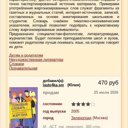
точно паспортизированный источник материала. Примерами
употребления жаргонизированных слов служат фрагменты из
газетных и журнальных статей, интернет-источников, записей,
составленных на основе анкетирования школьников и
студентов. Словарь снабжен тематико-синонимическим
указателем, который позволяет подобрать к нормативному
слову жаргонизированные эквиваленты.
Предназначен специалистам-филологам, литературоведам,
журналистам. Будет полезен преподавателям школ и вузов,
поможет родителям лучше понимать язык, на котором говорят
их дети.
Детям и родителям
Нехудожественная литература
Словари
Познавательная
добавил(a):
470
руб
lasto4ka.sm
(Юлия)
продам
25 июля 2026
состояние
год выпуска
2005
город
Зеленоград
(Москва)
М., АСТ, тв. переплет, 360 стр.,