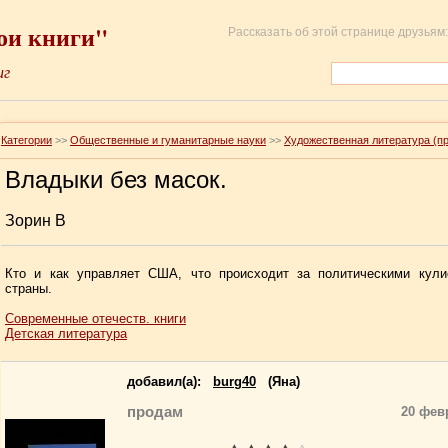
ои книги"
Рассказать об этой странице друзьям:
иг
Категории
>>
Общественные и гуманитарные науки
>>
Художественная литература (п
Владыки без масок.
Зорин В
Кто и как управляет США, что происходит за политическими кули
страны.
Современные отечеств. книги
Детская литература
добавил(a):
burg40
(Яна)
продам
20 фев