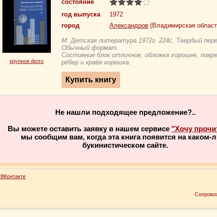
состояние
год выпуска
1972
город
Александров
(Владимирская област
М. Детская литература 1972г. 224с. Твердый пер
Обычный формат.
Состояние блок отличное, обложка хорошее, повр
крупное фото
рёбер и краёв корешка.
Не нашли подходящее предложение?..
Вы можете оставить заявку в нашем сервисе
"Хочу прочи
мы сообщим вам, когда эта книга появится на каком-
букинистическом сайте.
ВКонтакте
Сопрово