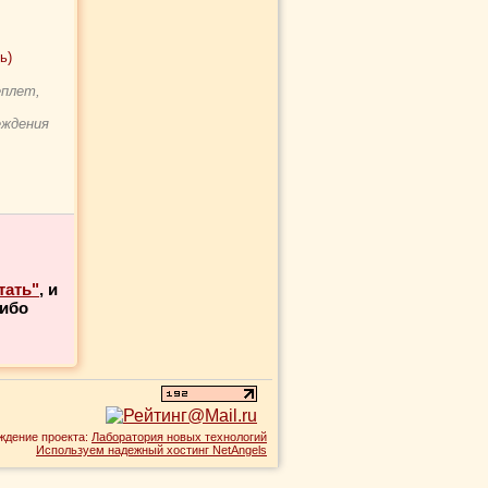
ь)
еплет,
еждения
тать"
, и
либо
ждение проекта:
Лаборатория новых технологий
Используем надежный хостинг NetAngels