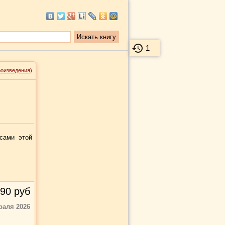
1
роизведения)
сами этой
90
руб
раля 2026