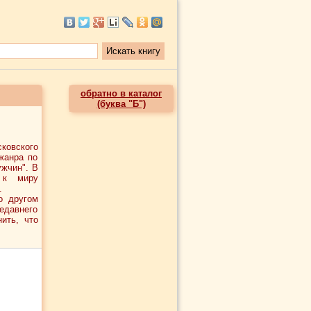
обратно в каталог
(буква "Б")
сковского
жанра по
ужчин". В
 к миру
.
о другом
едавнего
ить, что