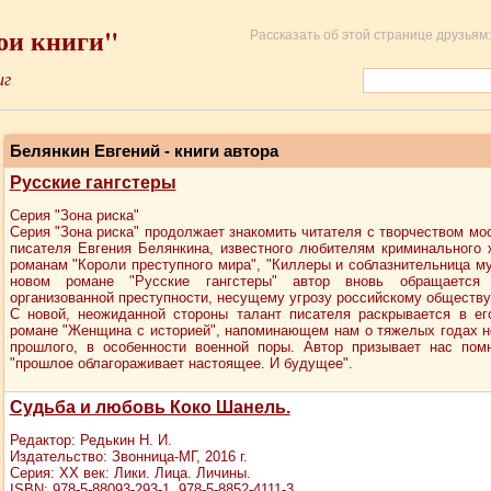
ои книги"
Рассказать об этой странице друзьям:
иг
Белянкин Евгений - книги автора
Русские гангстеры
Серия "Зона риска"
Серия "Зона риска" продолжает знакомить читателя с творчеством мо
писателя Евгения Белянкина, известного любителям криминального 
романам "Короли преступного мира", "Киллеры и соблазнительница м
новом романе "Русские гангстеры" автор вновь обращается
организованной преступности, несущему угрозу российскому обществу
С новой, неожиданной стороны талант писателя раскрывается в ег
романе "Женщина с историей", напоминающем нам о тяжелых годах н
прошлого, в особенности военной поры. Автор призывает нас помн
"прошлое облагораживает настоящее. И будущее".
Судьба и любовь Коко Шанель.
Редактор: Редькин Н. И.
Издательство: Звонница-МГ, 2016 г.
Серия: ХХ век: Лики. Лица. Личины.
ISBN: 978-5-88093-293-1, 978-5-8852-4111-3