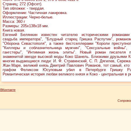
Страниц: 272 (Офсет).
Тип обложки: - твердая.
Оформление: Частичная лакировка.
Иллюстрации: Черно-белые.
Масса: 360 г
Размеры: 205x138x18 мм.
Книга новая.
Евгений Белянкин известен читателю историческими романами
свадьба императора", "Блудный старец Гришка Распутин", романом
"Оборона Севастополя", а также бестселлерами "Короли преступног
"Киллеры и соблазнительница мужчин", "Сексуальные войны", 
гангстеры", "Интимная жизнь элиты". Новый роман писателя 
знаменитой звезде высокой моды Коко Шанель. Близкими друзьями К
многие выдающиеся люди: И. Ф. Стравинский, С. П. Дягилев, Сережа
Жан Маре, великий князь Дмитрий Павлович Романов, тот самый, кто
графом Феликсом Юсуповым убил в Петербурге Гришку Рас
Романтическая история любви великого князя и Коко - центральная в р
ВКонтакте
Сопрово