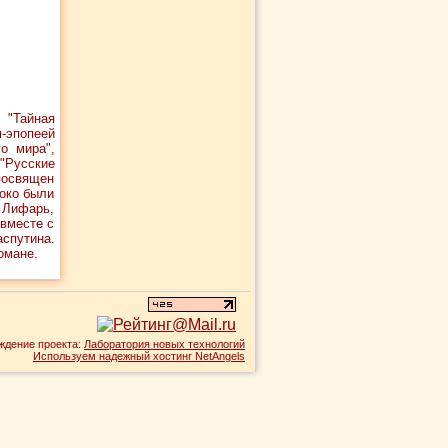
 "Тайная
-эпопеей
о мира",
"Русские
посвящен
око были
 Лифарь,
 вместе с
путина.
омане.
ждение проекта:
Лаборатория новых технологий
Используем надежный хостинг NetAngels