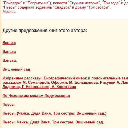
"Припадок" и "Попрыгунья"), повести "Скучная история", "Три года" и д
"Пьесы" содержит водевиль "Свадьба" и драму "Три сестры".
Москва.
Другие предложения книг этого автора:
Ванька
Ванька
Ванька.
Вишневый сад
Избранные рассказы. Биографический очерк и пояснительные зам
рассказам М. Семановой. Оформл. М. Большакова. Рисунки А. Лапт
Ладягина, Г. Никольского, А. Короткина
По Чеховским местам Подмосковья
Пьесы
Пьесы. (Чайка. Дядя Ваня. Три сестры. Вишневый сад.)
Пьесы. Чайка. Дядя Ваня. Три сестры. Вишневый сад.