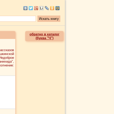
обратно в каталог
(буква "Ч")
ассказов
шкинской
"Недоброе
анихида",
олнение: