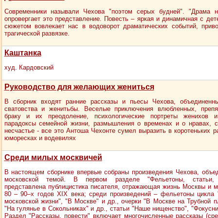
Современники называли Чехова "поэтом серых будней". "Драма н
опровергает это представление. Повесть – яркая и динамичная с де
сюжетом вовлекает нас в водоворот драматических событий, прив
трагической развязке.
Каштанка
худ. Кардовский
Руководство для желающих жениться
В сборник входят ранние рассказы и пьесы Чехова, объединенн
сватовства и женитьбы. Веселые приключения влюбленных, препя
браку и их преодоление, психологические портреты женихов и
парадоксы семейной жизни, размышления о временах и о нравах, с
несчастье - все это Антоша Чехонте сумел выразить в коротеньких р
юморесках и водевилях
Среди милых москвичей
В настоящем сборнике впервые собраны произведения Чехова, объе
московской темой. В первом разделе "Фельетоны, статьи, 
представлена публицистика писателя, отражающая жизнь Москвы и м
80 – 90–х годов XIX века; среди произведений – фельетоны цикла 
московской жизни", "В Москве" и др., очерки "В Москве на Трубной 
"На гулянье в Сокольниках" и др., статьи "Наше нищенство", "Фокусни
Раздел "Рассказы, повести" включает многочисленные рассказы (сре