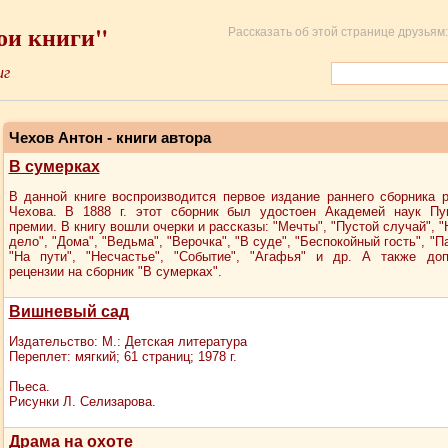
ои книги"
Рассказать об этой странице друзьям:
иг
Чехов Антон - книги автора
В сумерках
В данной книге воспроизводится первое издание раннего сборника р
Чехова. В 1888 г. этот сборник был удостоен Академей наук Пу
премии. В книгу вошли очерки и рассказы: "Мечты", "Пустой случай", 
дело", "Дома", "Ведьма", "Верочка", "В суде", "Беспокойный гость", "П
"На пути", "Несчастье", "Событие", "Агафья" и др. А также доп
рецензии на сборник "В сумерках".
Вишневый сад
Издательство: М.: Детская литература
Переплет: мягкий; 61 страниц; 1978 г.
Пьеса.
Рисунки Л. Селизарова.
Драма на охоте