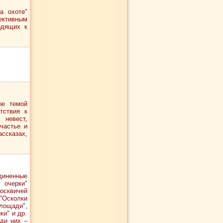
а охоте"
тективным
одящих к
ые темой
тствия к
 невест,
частье и
ассказах,
диненные
очерки"
осквичей
"Осколки
площади",
ки" и др.
ди них –