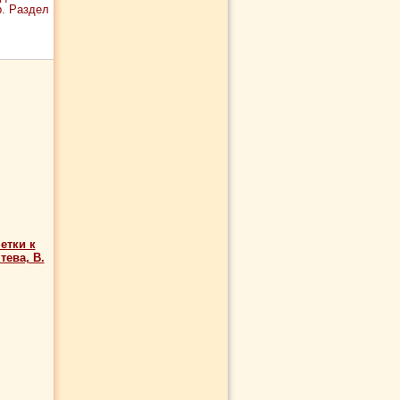
р. Раздел
етки к
ева, В.