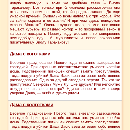
новую знакомую, к тому же двойную тезку – Виолу
Тараканову. Вот только при ближайшем рассмотрении она
оказалась совсем не такой, какой представлялась. Да еще
ужасной вруньей! Буквально всем наплела с три короба. Что
за тайны скрыты в ее жизни? И при чем здесь неведомая
страна Монгото? Очень трудное дело, а мне постоянно
мешают курьеры из разных контор – то похоронный венок в
качестве подарка к Новому году доставят, то совершенно
несъедобную еду... А журналисты и вовсе похоронили
писательницу Виолу Тараканову!
Дама с коготками
Веселое празднование Нового года внезапно завершается
трагедией. При странных обстоятельствах умирает хозяйка
дома. Родственники погибшей спешат замять преступление.
Тогда подруга убитой Даша Васильева затевает собственное
расследование. Одна за другой отпадают версии. Так кто же
преступник? Свекровь? Муж? Лучшие друзья? Или непонятно
откуда появившаяся сестра? Единственное в чем твердо
уверена Даша, — убийца где–то рядом.
Дама с колготками
Веселое празднование Нового года внезапно завершилось
трагедией. При странных обстоятельствах умирает хозяйка
дома. Родственники погибшей спешат замять преступление.
Тогда подруга убитой Даша Васильева затевает собственное