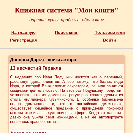
Книжная система "Мои книги"
дарение, купля, продажа, обмен книг
На главную
Поиск книг
Пользователи
Регистрация
Войти
Донцова Дарья - книги автора
13 несчастий Геракла
С недавних пор Иван Подушкин носится как ошпаренный,
расследуя дела клиентов. А все потому, что бизнес–леди
Нора, у которой Ваня служит секретарем, решила заняться
сыщицкой деятельностью. На этот раз Подушкину предстоит
установить, кто из домашних регулярно крадет деньги из
стола миллионера Кузьминского. В особняке бизнесмена
полно домочадцев и, как в английских детективах,
существует семейное предание о привидении покойной
матери хозяина — художнице Глафире. Когда–то давным–
давно она убила себя ножницами, а на ее автопортрете
появилось красное пятно...