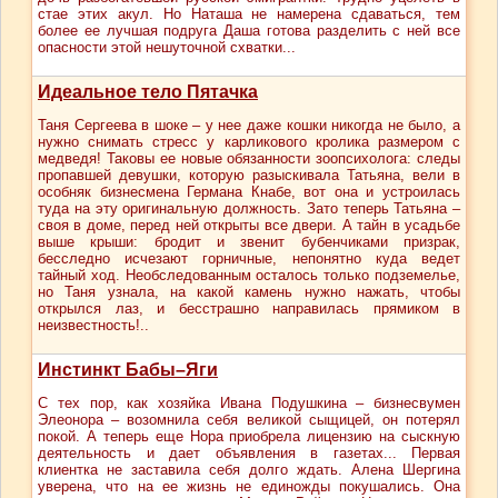
стае этих акул. Но Наташа не намерена сдаваться, тем
более ее лучшая подруга Даша готова разделить с ней все
опасности этой нешуточной схватки...
Идеальное тело Пятачка
Таня Сергеева в шоке – у нее даже кошки никогда не было, а
нужно снимать стресс у карликового кролика размером с
медведя! Таковы ее новые обязанности зоопсихолога: следы
пропавшей девушки, которую разыскивала Татьяна, вели в
особняк бизнесмена Германа Кнабе, вот она и устроилась
туда на эту оригинальную должность. Зато теперь Татьяна –
своя в доме, перед ней открыты все двери. А тайн в усадьбе
выше крыши: бродит и звенит бубенчиками призрак,
бесследно исчезают горничные, непонятно куда ведет
тайный ход. Необследованным осталось только подземелье,
но Таня узнала, на какой камень нужно нажать, чтобы
открылся лаз, и бесстрашно направилась прямиком в
неизвестность!..
Инстинкт Бабы–Яги
С тех пор, как хозяйка Ивана Подушкина – бизнесвумен
Элеонора – возомнила себя великой сыщицей, он потерял
покой. А теперь еще Нора приобрела лицензию на сыскную
деятельность и дает объявления в газетах... Первая
клиентка не заставила себя долго ждать. Алена Шергина
уверена, что на ее жизнь не единожды покушались. Она