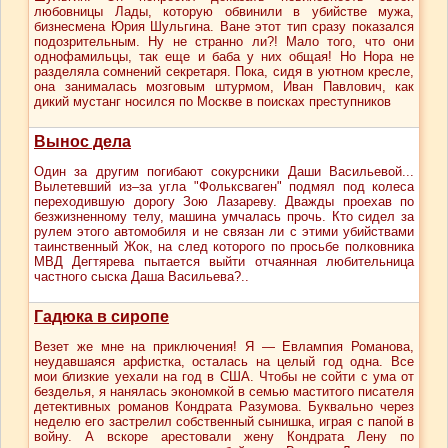
любовницы Лады, которую обвинили в убийстве мужа,
бизнесмена Юрия Шульгина. Ване этот тип сразу показался
подозрительным. Ну не странно ли?! Мало того, что они
однофамильцы, так еще и баба у них общая! Но Нора не
разделяла сомнений секретаря. Пока, сидя в уютном кресле,
она занималась мозговым штурмом, Иван Павлович, как
дикий мустанг носился по Москве в поисках преступников
Вынос дела
Один за другим погибают сокурсники Даши Васильевой...
Вылетевший из–за угла "Фольксваген" подмял под колеса
переходившую дорогу Зою Лазареву. Дважды проехав по
безжизненному телу, машина умчалась прочь. Кто сидел за
рулем этого автомобиля и не связан ли с этими убийствами
таинственный Жок, на след которого по просьбе полковника
МВД Дегтярева пытается выйти отчаянная любительница
частного сыска Даша Васильева?..
Гадюка в сиропе
Везет же мне на приключения! Я — Евлампия Романова,
неудавшаяся арфистка, осталась на целый год одна. Все
мои близкие уехали на год в США. Чтобы не сойти с ума от
безделья, я нанялась экономкой в семью маститого писателя
детективных романов Кондрата Разумова. Буквально через
неделю его застрелил собственный сынишка, играя с папой в
войну. А вскоре арестовали жену Кондрата Лену по