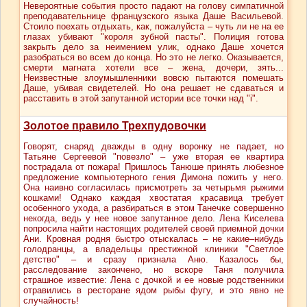
Невероятные события просто падают на голову симпатичной
преподавательнице французского языка Даше Васильевой.
Стоило поехать отдыхать, как, пожалуйста – чуть ли не на ее
глазах убивают "короля зубной пасты". Полиция готова
закрыть дело за неимением улик, однако Даше хочется
разобраться во всем до конца. Но это не легко. Оказывается,
смерти магната хотели все – жена, дочери, зять...
Неизвестные злоумышленники вовсю пытаются помешать
Даше, убивая свидетелей. Но она решает не сдаваться и
расставить в этой запутанной истории все точки над "i".
Золотое правило Трехпудовочки
Говорят, снаряд дважды в одну воронку не падает, но
Татьяне Сергеевой "повезло" – уже вторая ее квартира
пострадала от пожара! Пришлось Танюше принять любезное
предложение компьютерного гения Димона пожить у него.
Она наивно согласилась присмотреть за четырьмя рыжими
кошками! Однако каждая хвостатая красавица требует
особенного ухода, а разбираться в этом Танечке совершенно
некогда, ведь у нее новое запутанное дело. Лена Киселева
попросила найти настоящих родителей своей приемной дочки
Ани. Кровная родня быстро отыскалась – не какие–нибудь
голодранцы, а владельцы престижной клиники "Светлое
детство" – и сразу признала Аню. Казалось бы,
расследование закончено, но вскоре Таня получила
страшное известие: Лена с дочкой и ее новые родственники
отравились в ресторане ядом рыбы фугу, и это явно не
случайность!