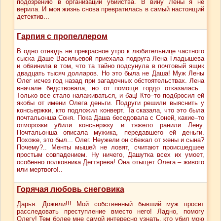
подозрению в организации убийства. В вину Лены я не
верила. И моя жизнь снова превратилась в самый настоящий
детектив...
Гарпия с пропеллером
В одно отнюдь не прекрасное утро к любительнице частного
сыска Даше Васильевой приехала подруга Лена Гладышева
и обвинила в том, что та тайно подсунула в почтовый ящик
двадцать тысяч долларов. Но это была не Даша! Муж Лены
Олег исчез год назад при загадочных обстоятельствах. Лена
вначале бедствовала, но от помощи гордо отказалась...
Только все стало налаживаться, и бац! Кто–то подбросил ей
якобы от имени Олега деньги. Подруги решили выяснить у
консьержки, кто подложил конверт. Та сказала, что это была
почтальонша Соня. Пока Даша беседовала с Соней, какие–то
отморозки убили консьержку и тяжело ранили Лену.
Почтальонша описала мужика, передавшего ей деньги.
Похоже, это был... Олег. Неужели он сбежал от жены и сына?
Почему?.. Менты мышей не ловят, считают происшедшее
простым совпадением. Ну ничего, Дашутка всех их умоет,
особенно полковника Дегтярева! Она отыщет Олега – живого
или мертвого!..
Горячая любовь снеговика
Дарья. Дожили!!! Мой собственный бывший муж просит
расследовать преступление вместо него! Ладно, помогу
Олегу! Тем более мне самой интересно узнать, кто убил мою