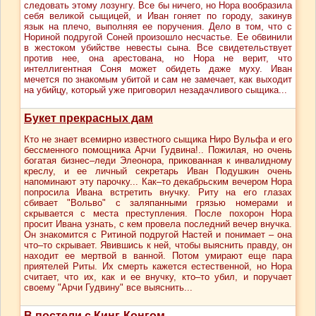
следовать этому лозунгу. Все бы ничего, но Нора вообразила
себя великой сыщицей, и Иван гоняет по городу, закинув
язык на плечо, выполняя ее поручения. Дело в том, что с
Нориной подругой Соней произошло несчастье. Ее обвинили
в жестоком убийстве невесты сына. Все свидетельствует
против нее, она арестована, но Нора не верит, что
интеллигентная Соня может обидеть даже муху. Иван
мечется по знакомым убитой и сам не замечает, как выходит
на убийцу, который уже приговорил незадачливого сыщика...
Букет прекрасных дам
Кто не знает всемирно известного сыщика Ниро Вульфа и его
бессменного помощника Арчи Гудвина!.. Пожилая, но очень
богатая бизнес–леди Элеонора, прикованная к инвалидному
креслу, и ее личный секретарь Иван Подушкин очень
напоминают эту парочку... Как–то декабрьским вечером Нора
попросила Ивана встретить внучку. Риту на его глазах
сбивает "Вольво" с заляпанными грязью номерами и
скрывается с места преступления. После похорон Нора
просит Ивана узнать, с кем провела последний вечер внучка.
Он знакомится с Ритиной подругой Настей и понимает – она
что–то скрывает. Явившись к ней, чтобы выяснить правду, он
находит ее мертвой в ванной. Потом умирают еще пара
приятелей Риты. Их смерть кажется естественной, но Нора
считает, что их, как и ее внучку, кто–то убил, и поручает
своему "Арчи Гудвину" все выяснить...
В постели с Кинг-Конгом