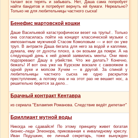
талант все терять и забывать. Нет, Даша сама попробует
найти бандитов и потребует вернуть ей бумаги. Нереально?
Только не для любительницы частного сыска!
Бенефис мартовской кошки
Даше Васильевой катастрофически везет на трупы!.. Только
она согласилась пойти на концерт классической музыки с
импозантным мужчиной Стасом Комоловым — и вот он уже
труп. В антракте Даша бегала для него за водой и каплями,
думала, ему от духоты плохо, а он возьми да помри. А на
следующий день к ней домой заявились менты. Они явно
подозревают Дашу в убийстве. Что же делать? Конечно,
бежать! И вот она уже на Курском вокзале с саквояжем в
одной руке и мопсом Хучем — в другой. За спиной у
любительницы частного сыска не одно раскрытое
преступление, а потому она и на этот раз не вешает нос, а
решительно берется за дело...
Брачный контракт Кентавра
из сериала "Евлампия Романова. Следствие ведёт дилетант"
Бриллиант мутной воды
Никогда не сдавайся! По этому принципу живет богатая
бизнес–леди Элеонора, прикованная к инвалидному креслу.
Иван Подушкин, ее личный секретарь, тоже вынужден