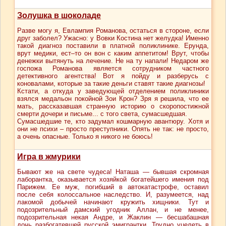
Золушка в шоколаде
Разве могу я, Евлампия Романова, остаться в стороне, если
друг заболел? Ужасно: у Вовки Костина нет желудка! Именно
такой диагноз поставили в платной поликлинике. Ерунда,
врут медики, ест–то он вон с каким аппетитом! Врут, чтобы
денежки вытянуть на лечение. Не на ту напали! Недаром же
госпожа Романова является сотрудником частного
детективного агентства! Вот я пойду и разберусь с
коновалами, которые за такие деньги ставят такие диагнозы!
Кстати, а откуда у заведующей отделением поликлиники
взялся медальон покойной Зои Крон? Зря я решила, что ее
мать, рассказавшая странную историю о скоропостижной
смерти дочери и письме... с того света, сумасшедшая.
Сумасшедшие те, кто задумал кошмарную авантюру. Хотя и
они не психи – просто преступники. Опять не так: не просто,
а очень опасные. Только я никого не боюсь!
Игра в жмурики
Бывают же на свете чудеса! Наташа — бывшая скромная
лаборантка, оказывается хозяйкой богатейшего имения под
Парижем. Ее муж, погибший в автокатастрофе, оставил
после себя колоссальное наследство. И, разумеется, над
лакомой добычей начинают кружить хищники. Тут и
подозрительный дамский угодник Аллан, и не менее,
подозрительная некая Андре, и Жаклин — бесшабашная
дочь разбогатевшей русской эмигрантки. Трудно уцелеть в