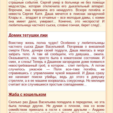
страшные события. Сергей умер в больнице не без помощи
медсестры, которая отключила его дыхательный аппарат.
Впрочем, она пережила его ненадолго. Вскоре погибла и
невеста Сергея Катя. Даша мечется в поисках загадочной
Клары и... впадает в отчаянье – все молодые дамы, с коими
она имеет дело, умирают... Конечно, это неспроста! И
любительница частного сыска, словно гончая, берет след!..
Домик тетушки лжи
Воистину жизнь полна чудес! Особенно у любительницы
частного сыска Даши Васильевой. Погоревав о внезапной
смерти Поли, дочери своей подруги, Даша явилась в морг
забрать тело. А там ей сообщили, что девушка... ожила.
Оказывается, она просто была в коматозном состоянии. И
смех, и слезы! Теперь в Дашином загородном доме появился
невостребованный гроб, в котором... спит питбуль. А потом
случилось ужасное — Поля все–таки погибла, не
справившись с управлением чужой машиной. И Даша сразу
же начинает поиски убийцы, ведь до этого в девушку
стреляли, а в ее машине взорвалась сокурсница. Но милиция
считает все случившееся простым совпадением...
Жаба с кошельком
Сколько раз Даша Васильева попадала в переделки, но эта
была почище других. Не думая о плохом, она со всем
семейством приехала в гости к своим друзьям – Андрею