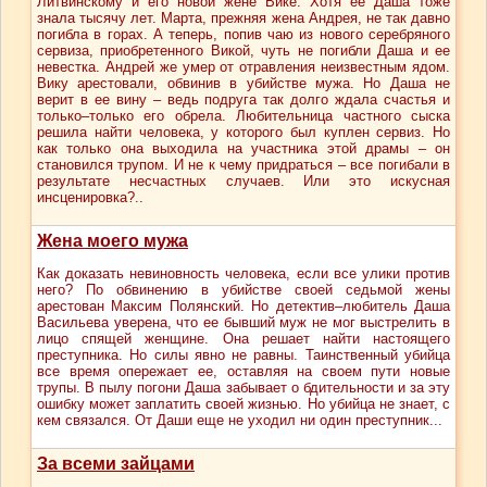
Литвинскому и его новой жене Вике. Хотя ее Даша тоже
знала тысячу лет. Марта, прежняя жена Андрея, не так давно
погибла в горах. А теперь, попив чаю из нового серебряного
сервиза, приобретенного Викой, чуть не погибли Даша и ее
невестка. Андрей же умер от отравления неизвестным ядом.
Вику арестовали, обвинив в убийстве мужа. Но Даша не
верит в ее вину – ведь подруга так долго ждала счастья и
только–только его обрела. Любительница частного сыска
решила найти человека, у которого был куплен сервиз. Но
как только она выходила на участника этой драмы – он
становился трупом. И не к чему придраться – все погибали в
результате несчастных случаев. Или это искусная
инсценировка?..
Жена моего мужа
Как доказать невиновность человека, если все улики против
него? По обвинению в убийстве своей седьмой жены
арестован Максим Полянский. Но детектив–любитель Даша
Васильева уверена, что ее бывший муж не мог выстрелить в
лицо спящей женщине. Она решает найти настоящего
преступника. Но силы явно не равны. Таинственный убийца
все время опережает ее, оставляя на своем пути новые
трупы. В пылу погони Даша забывает о бдительности и за эту
ошибку может заплатить своей жизнью. Но убийца не знает, с
кем связался. От Даши еще не уходил ни один преступник...
За всеми зайцами