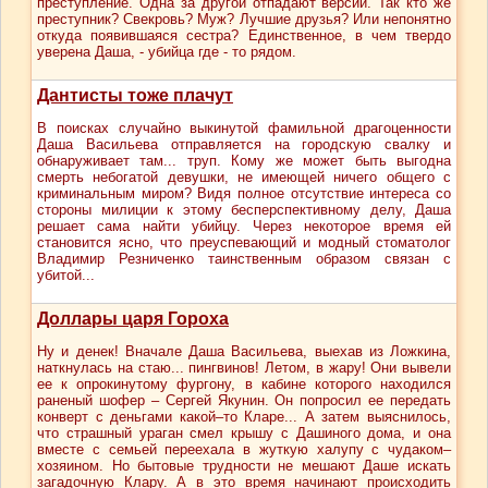
преступление. Одна за другой отпадают версии. Так кто же
преступник? Свекровь? Муж? Лучшие друзья? Или непонятно
откуда появившаяся сестра? Единственное, в чем твердо
уверена Даша, - убийца где - то рядом.
Дантисты тоже плачут
В поисках случайно выкинутой фамильной драгоценности
Даша Васильева отправляется на городскую свалку и
обнаруживает там... труп. Кому же может быть выгодна
смерть небогатой девушки, не имеющей ничего общего с
криминальным миром? Видя полное отсутствие интереса со
стороны милиции к этому бесперспективному делу, Даша
решает сама найти убийцу. Через некоторое время ей
становится ясно, что преуспевающий и модный стоматолог
Владимир Резниченко таинственным образом связан с
убитой...
Доллары царя Гороха
Ну и денек! Вначале Даша Васильева, выехав из Ложкина,
наткнулась на стаю... пингвинов! Летом, в жару! Они вывели
ее к опрокинутому фургону, в кабине которого находился
раненый шофер – Сергей Якунин. Он попросил ее передать
конверт с деньгами какой–то Кларе... А затем выяснилось,
что страшный ураган смел крышу с Дашиного дома, и она
вместе с семьей переехала в жуткую халупу с чудаком–
хозяином. Но бытовые трудности не мешают Даше искать
загадочную Клару. А в это время начинают происходить