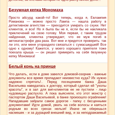
Безумная кепка Мономаха
Просто абсурд какой–то! Вот теперь, когда я, Евлампия
Романова — можно просто Лампа — нашла работу в
детективном агентстве — приходится умирать со скуки. Нет
клиентов, и все! Но я была бы не я, если бы не накликала
приключений на свою голову. Моя первая, с таким трудом
найденная, клиентка утверждает, что ее муж погиб в
автокатастрофе два раза. Вот мне и придется проверить: так
ли это, или меня угораздило связаться с сумасшедшей! Все
одно к одному! Кажется, у моего хорошего приятеля тоже
поехала крыша — он решил примерить на себя безумную
кепку Мономаха!
Белый конь на принце
Что делать, если в доме завелся домовой-озорник - важные
документы все время пропадают неизвестно куда? Их нужно
надежно спрятать!.. Перед посещением банка Даша
Васильева наведалась к доктору, который сделал ей "уколы
красоты", и в зал для вип-клиентов ее не пустили - лицо
чудовищно распухло. А пока выясняли, кто этот монстр с
паспортом Даши Васильевой, в банке произошло ограбление!
Нападавшие забрали самое дорогое - папку с бесценными
документами! Идти домой, рвать на себе волосы и каяться
родным во всех грехах нельзя! Иначе не оберешься
насмешек - и за дурацкий внешний вид, и за неподражаемый