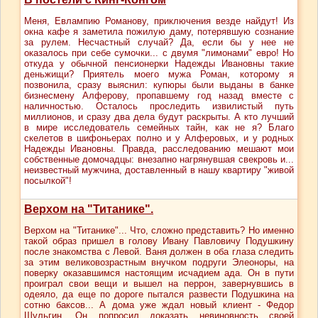
Меня, Евлампию Романову, приключения везде найдут! Из
окна кафе я заметила пожилую даму, потерявшую сознание
за рулем. Несчастный случай? Да, если бы у нее не
оказалось при себе сумочки... с двумя "лимонами" евро! Но
откуда у обычной пенсионерки Надежды Ивановны такие
деньжищи? Приятель моего мужа Роман, которому я
позвонила, сразу выяснил: купюры были выданы в банке
бизнесмену Алферову, пропавшему год назад вместе с
наличностью. Осталось проследить извилистый путь
миллионов, и сразу два дела будут раскрыты. А кто лучший
в мире исследователь семейных тайн, как не я? Благо
скелетов в шифоньерах полно и у Алферовых, и у родных
Надежды Ивановны. Правда, расследованию мешают мои
собственные домочадцы: внезапно нагрянувшая свекровь и...
неизвестный мужчина, доставленный в нашу квартиру "живой
посылкой"!
Верхом на "Титанике".
Верхом на "Титанике"... Что, сложно представить? Но именно
такой образ пришел в голову Ивану Павловичу Подушкину
после знакомства с Левой. Ваня должен в оба глаза следить
за этим великовозрастным внучком подруги Элеоноры, на
поверку оказавшимся настоящим исчадием ада. Он в пути
проиграл свои вещи и вышел на перрон, завернувшись в
одеяло, да еще по дороге пытался развести Подушкина на
сотню баксов... А дома уже ждал новый клиент - Федор
Шульгин. Он попросил доказать невиновность своей