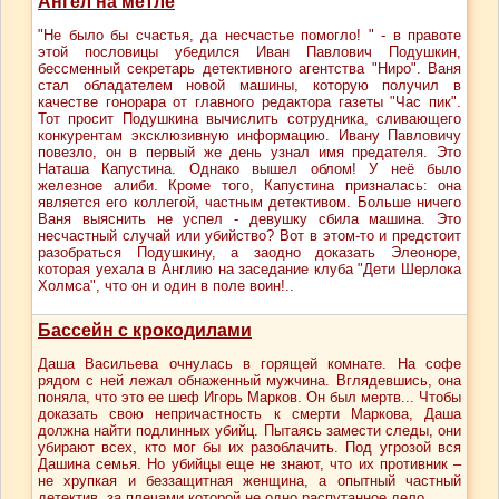
Ангел на метле
"Не было бы счастья, да несчастье помогло! " - в правоте
этой пословицы убедился Иван Павлович Подушкин,
бессменный секретарь детективного агентства "Ниро". Ваня
стал обладателем новой машины, которую получил в
качестве гонорара от главного редактора газеты "Час пик".
Тот просит Подушкина вычислить сотрудника, сливающего
конкурентам эксклюзивную информацию. Ивану Павловичу
повезло, он в первый же день узнал имя предателя. Это
Наташа Капустина. Однако вышел облом! У неё было
железное алиби. Кроме того, Капустина призналась: она
является его коллегой, частным детективом. Больше ничего
Ваня выяснить не успел - девушку сбила машина. Это
несчастный случай или убийство? Вот в этом-то и предстоит
разобраться Подушкину, а заодно доказать Элеоноре,
которая уехала в Англию на заседание клуба "Дети Шерлока
Холмса", что он и один в поле воин!..
Бассейн с крокодилами
Даша Васильева очнулась в горящей комнате. На софе
рядом с ней лежал обнаженный мужчина. Вглядевшись, она
поняла, что это ее шеф Игорь Марков. Он был мертв... Чтобы
доказать свою непричастность к смерти Маркова, Даша
должна найти подлинных убийц. Пытаясь замести следы, они
убирают всех, кто мог бы их разоблачить. Под угрозой вся
Дашина семья. Но убийцы еще не знают, что их противник –
не хрупкая и беззащитная женщина, а опытный частный
детектив, за плечами которой не одно распутанное дело...