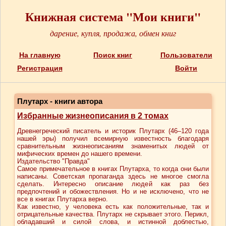
Книжная система "Мои книги"
дарение, купля, продажа, обмен книг
На главную
Поиск книг
Пользователи
Регистрация
Войти
Плутарх - книги автора
Избранные жизнеописания в 2 томах
Древнегреческий писатель и историк Плутарх (46–120 года
нашей эры) получил всемирную известность благодаря
сравнительным жизнеописаниям знаменитых людей от
мифических времен до нашего времени.
Издательство "Правда"
Самое примечательное в книгах Плутарха, то когда они были
написаны. Советская пропаганда здесь не многое смогла
сделать. Интересно описание людей как раз без
предпочтений и обожествления. Но и не исключено, что не
все в книгах Плутарха верно.
Как известно, у человека есть как положительные, так и
отрицательные качества. Плутарх не скрывает этого. Перикл,
обладавший и силой слова, и истинной доблестью,