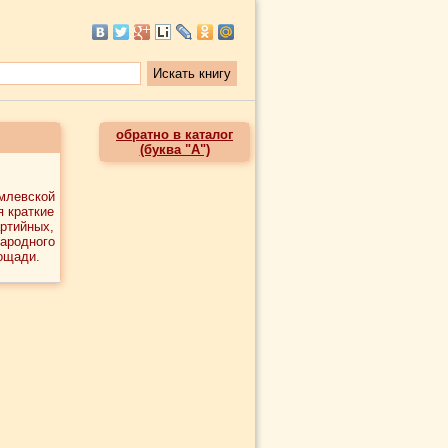
обратно в каталог
(буква "А")
млевской
я краткие
ртийных,
родного
ощади.