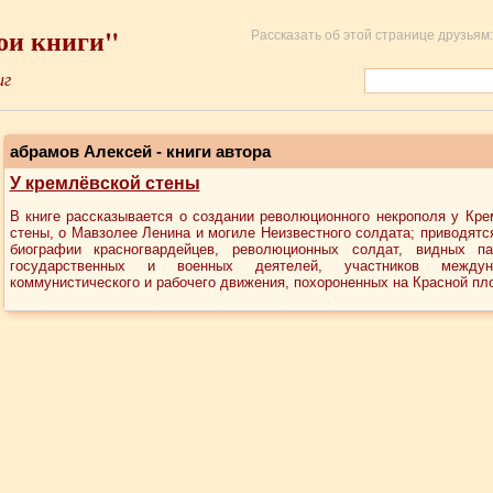
ои книги"
Рассказать об этой странице друзьям:
иг
абрамов Алексей - книги автора
У кремлёвской стены
В книге рассказывается о создании революционного некрополя у Кре
стены, о Мавзолее Ленина и могиле Неизвестного солдата; приводятс
биографии красногвардейцев, революционных солдат, видных па
государственных и военных деятелей, участников междуна
коммунистического и рабочего движения, похороненных на Красной пл