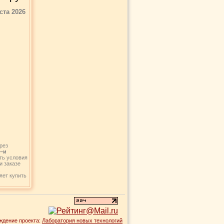
ста 2026
рез
8–и
ть условия
и заказе
,
яет купить
ждение проекта:
Лаборатория новых технологий