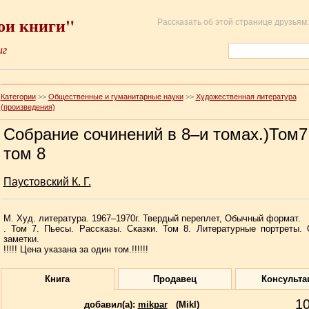
ои книги"
Рассказать об этой странице друзьям:
иг
Категории
>>
Общественные и гуманитарные науки
>>
Художественная литература
(произведения)
Собрание сочинений в 8–и томах.)Том7
том 8
Паустовский К. Г.
М. Худ. литература. 1967–1970г. Твердый переплет, Обычный формат.
. Том 7. Пьесы. Рассказы. Сказки. Том 8. Литературные портреты.
заметки.
!!!!! Цена указана за один том.!!!!!!
Книга
Продавец
Консульта
1
добавил(a):
mikpar
(Mikl)