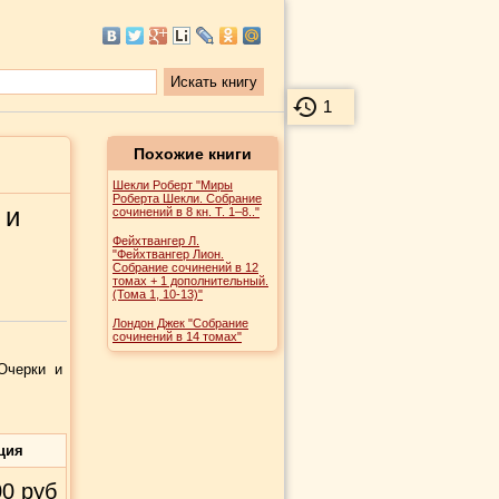
1
Похожие книги
Шекли Роберт "Миры
Роберта Шекли. Собрание
 и
сочинений в 8 кн. Т. 1–8.."
Фейхтвангер Л.
"Фейхтвангер Лион.
Собрание сочинений в 12
томах + 1 дополнительный.
(Тома 1, 10-13)"
Лондон Джек "Собрание
сочинений в 14 томах"
 Очерки и
ция
00
руб