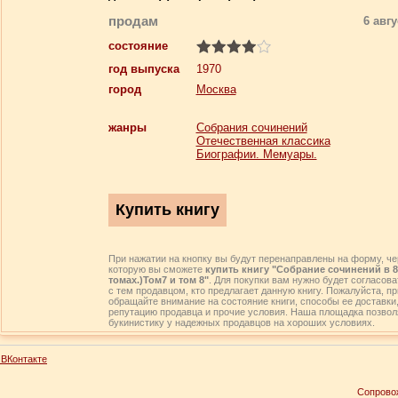
продам
6 авгу
состояние
год выпуска
1970
город
Москва
жанры
Собрания сочинений
Отечественная классика
Биографии. Мемуары.
При нажатии на кнопку вы будут перенаправлены на форму, че
которую вы сможете
купить книгу "Собрание сочинений в 
томах.)Том7 и том 8"
. Для покупки вам нужно будет согласова
с тем продавцом, кто предлагает данную книгу. Пожалуйста, пр
обращайте внимание на состояние книги, способы ее доставки
репутацию продавца и прочие условия. Наша площадка позвол
букинистику у надежных продавцов на хороших условиях.
ВКонтакте
Сопрово