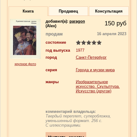
Книга
Продавец
Консультация
добавил(a):
paragon
150
руб
(Alex)
продам
16 апреля 2023
состояние
год выпуска
1977
город
Санкт-Петербург
крупное фото
серия
Города и музеи мира
жанры
Изобразительное
искусство. Скульптура.
Искусство (другое)
комментарий владельца:
Твердый переплет, суперобложка,
уменьшенный формат. 256 с.
С иллюстрациями.