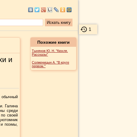
1
Похожие книги
Тынянов Ю. Н. "Кюхля.
Рассказы"
хи и
Солженицын А. "В круге
первом."
 обычный
и. Галина
рны среди
 по своей
нотомник
 и поэмы,