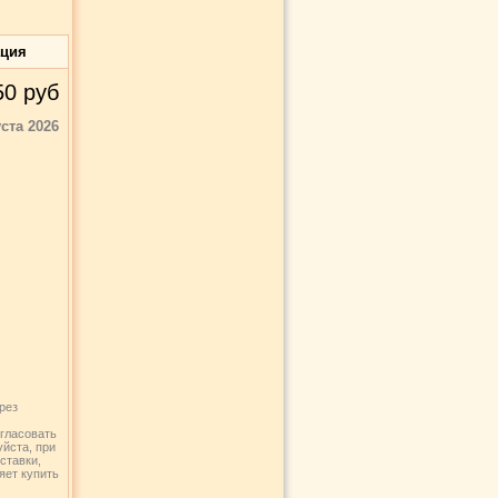
ация
50
руб
уста 2026
рез
огласовать
уйста, при
ставки,
яет купить