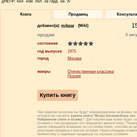
дНЕПР. бол. ком. пол. за гард. на "А"
Книга
Продавец
Консульт
1
добавил(a):
mikpar
(Mikl)
продам
6 авг
состояние
год выпуска
1975
город
Москва
жанры
Отечественная классика
Поэзия
При нажатии на кнопку вы будут перенаправлены на форму, че
которую вы сможете
купить книгу "Ветра беспокойных лет.
Избранные стихи и поэмы."
. Для покупки вам нужно будет с
условия с тем продавцом, кто предлагает данную книгу. Пожал
заказе обращайте внимание на состояние книги, способы ее до
репутацию продавца и прочие условия. Наша площадка позвол
букинистику у надежных продавцов на хороших условиях.