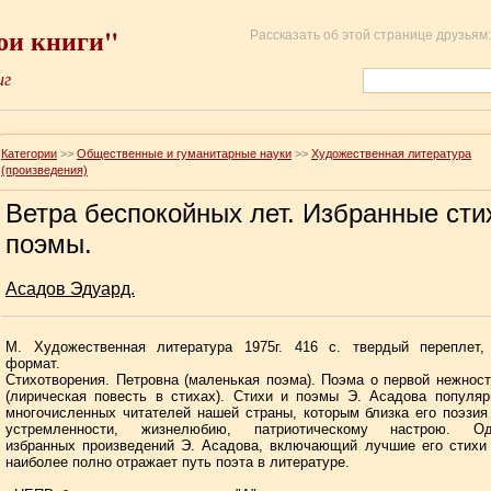
ои книги"
Рассказать об этой странице друзьям:
иг
Категории
>>
Общественные и гуманитарные науки
>>
Художественная литература
(произведения)
Ветра беспокойных лет. Избранные сти
поэмы.
Асадов Эдуард.
М. Художественная литература 1975г. 416 с. твердый переплет,
формат.
Стихотворения. Петровна (маленькая поэма). Поэма о первой нежност
(лирическая повесть в стихах). Стихи и поэмы Э. Асадова популя
многочисленных читателей нашей страны, которым близка его поэзия
устремленности, жизнелюбию, патриотическому настрою. Од
избранных произведений Э. Асадова, включающий лучшие его стихи
наиболее полно отражает путь поэта в литературе.