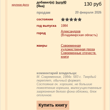
добавил(a):
burg40
130
руб
крупное фото
(Яна)
продам
20 февраля 2026
состояние
год выпуска
1984
Александров
город
(Владимирская область)
жанры
Современная
художественная проза
Современные отечеств.
книги
комментарий владельца:
М. Современник, 1984г. 583 с. Твердый
переплет, обычный формат.
Состояние оч. хорошее, не большие
пожелтение корешка, малосущественные
загрязнения белого фона обложки, блок
отличное.