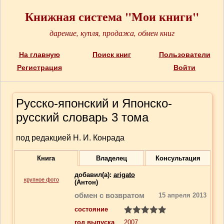
Книжная система "Мои книги"
дарение, купля, продажа, обмен книг
На главную
Поиск книг
Пользователи
Регистрация
Войти
Русско-японский и Японско-
русский словарь 3 тома
под редакцией Н. И. Конрада
Книга
Владелец
Консультация
добавил(a):
arigato
крупное фото
(Антон)
обмен с возвратом
15 апреля 2013
состояние
год выпуска
2007