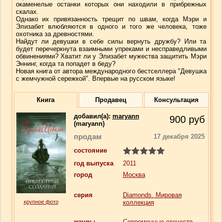
окаменелые останки которых они находили в прибрежных
скалах.
Однако их привязанность трещит по швам, когда Мэри и
Элизабет влюбляются в одного и того же человека, тоже
охотника за древностями.
Найдут ли девушки в себе силы вернуть дружбу? Или та
будет перечеркнута взаимными упреками и несправедливыми
обвинениями? Хватит ли у Элизабет мужества защитить Мэри
Эннинг, когда та попадет в беду?
Новая книга от автора международного бестселлера "Девушка
с жемчужной сережкой". Впервые на русском языке!
Книга
Продавец
Консультация
добавил(a):
maryann
900
руб
(maryann)
продам
17 декабря 2025
состояние
год выпуска
2011
город
Москва
серия
Diamonds. Мировая
крупное фото
коллекция
жанры
Современные отечеств.