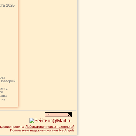
ста 2026
рез
а Валерий
нигу.
ги,
Наша
 на
ждение проекта:
Лаборатория новых технологий
Используем надежный хостинг NetAngels