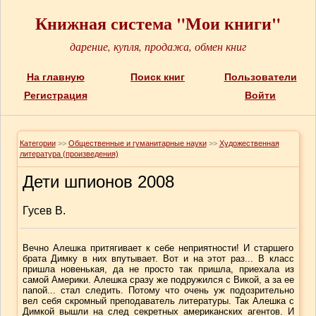
Книжная система "Мои книги"
дарение, купля, продажа, обмен книг
На главную
Поиск книг
Пользователи
Регистрация
Войти
Категории
>>
Общественные и гуманитарные науки
>>
Художественная
литература (произведения)
Дети шпионов 2008
Гусев В.
Вечно Алешка притягивает к себе неприятности! И старшего
брата Димку в них впутывает. Вот и на этот раз... В класс
пришла новенькая, да не просто так пришла, приехала из
самой Америки. Алешка сразу же подружился с Викой, а за ее
папой... стал следить. Потому что очень уж подозрительно
вел себя скромный преподаватель литературы. Так Алешка с
Димкой вышли на след секретных американских агентов. И