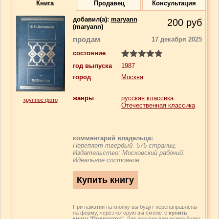
Книга
Продавец
Консультация
добавил(a):
maryann
200
руб
(maryann)
продам
17 декабря 2025
состояние
год выпуска
1987
город
Москва
жанры
русская классика
крупное фото
Отечественная классика
комментарий владельца:
Переплет твердый. 575 страниц.
Издательство: Московский рабочий.
Идеальное состояние.
При нажатии на кнопку вы будут перенаправлены
на форму, через которую вы сможете
купить
книгу "Подросток"
. Для покупки вам нужно будет