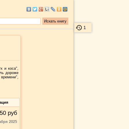
1
х и коса",
оль дороже
 времени",
ация
50
руб
абря 2025