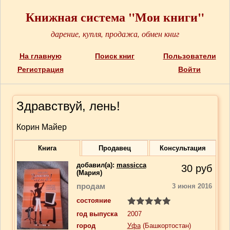
Книжная система "Мои книги"
дарение, купля, продажа, обмен книг
На главную
Поиск книг
Пользователи
Регистрация
Войти
Здравствуй, лень!
Корин Майер
Книга
Продавец
Консультация
добавил(a):
massicca
30
руб
(Мария)
продам
3 июня 2016
состояние
год выпуска
2007
город
Уфа
(Башкортостан)