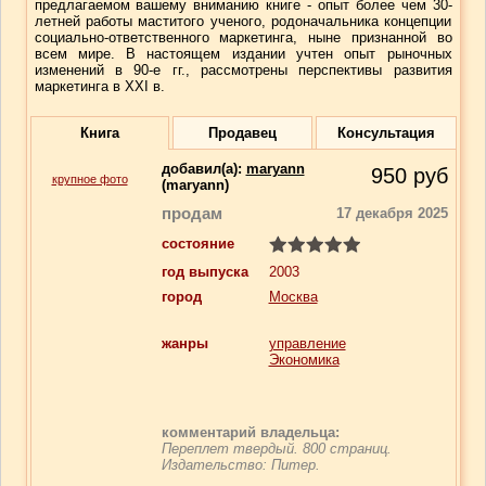
предлагаемом вашему вниманию книге - опыт более чем 30-
летней работы маститого ученого, родоначальника концепции
социально-ответственного маркетинга, ныне признанной во
всем мире. В настоящем издании учтен опыт рыночных
изменений в 90-е гг., рассмотрены перспективы развития
маркетинга в ХХI в.
Книга
Продавец
Консультация
добавил(a):
maryann
950
руб
крупное фото
(maryann)
продам
17 декабря 2025
состояние
год выпуска
2003
город
Москва
жанры
управление
Экономика
комментарий владельца:
Переплет твердый. 800 страниц.
Издательство: Питер.