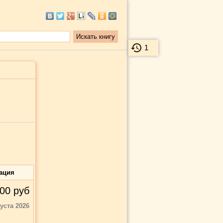
1
ация
00
руб
густа 2026