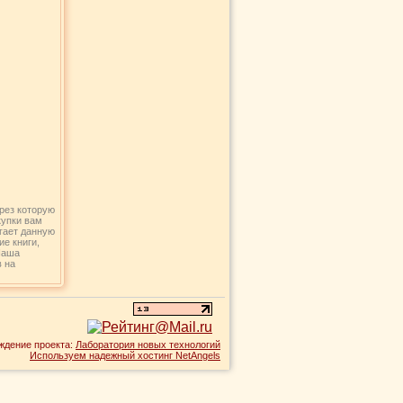
рез которую
купки вам
агает данную
ие книги,
Наша
в на
ждение проекта:
Лаборатория новых технологий
Используем надежный хостинг NetAngels