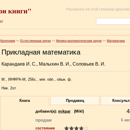
ои книги"
Рассказать об этой странице друзьям:
иг
Категории
>>
Естественные науки
>>
Физико-математические науки
>>
Математика
Прикладная математика
Карандаев И. С., Малыхин В. И., Соловьев В. И.
М., ИНФРА-М, 256с., мяг. обл., обык. ф.
Ник. 2эт.
Книга
Продавец
Консульт
4
добавил(a):
mikpar
(Mikl)
продам
6 ав
состояние