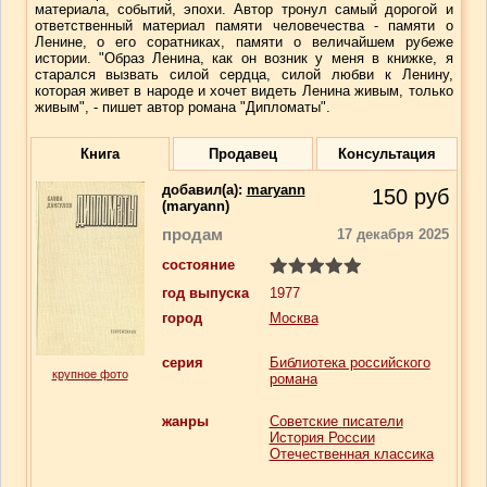
материала, событий, эпохи. Автор тронул самый дорогой и
ответственный материал памяти человечества - памяти о
Ленине, о его соратниках, памяти о величайшем рубеже
истории. "Образ Ленина, как он возник у меня в книжке, я
старался вызвать силой сердца, силой любви к Ленину,
которая живет в народе и хочет видеть Ленина живым, только
живым", - пишет автор романа "Дипломаты".
Книга
Продавец
Консультация
добавил(a):
maryann
150
руб
(maryann)
продам
17 декабря 2025
состояние
год выпуска
1977
город
Москва
серия
Библиотека российского
крупное фото
романа
жанры
Советские писатели
История России
Отечественная классика