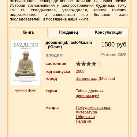
оказывающая непосредственное влияние на образ жизни.
Истории возникновения и распространения буддизма, тому,
как он складывался, утверждался, терпел гонения,
видоизменялся и завоевывал все большее число
последователей, и посвящена наша книга.
Книга
Продавец
Консультация
добавил(a):
lasto4ka.sm
1500
руб
(Юлия)
продам
25 июля 2026
состояние
год выпуска
2008
город
Зеленоград
(Москва)
крупное фото
серия
Тайны древних
цивилизаций
жанры
Нехудожественная
литература
Общество
Религия