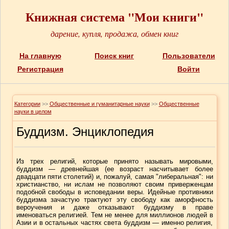
Книжная система "Мои книги"
дарение, купля, продажа, обмен книг
На главную
Поиск книг
Пользователи
Регистрация
Войти
Категории
>>
Общественные и гуманитарные науки
>>
Общественные
науки в целом
Буддизм. Энциклопедия
Из трех религий, которые принято называть мировыми,
буддизм — древнейшая (ее возраст насчитывает более
двадцати пяти столетий) и, пожалуй, самая "либеральная": ни
христианство, ни ислам не позволяют своим приверженцам
подобной свободы в исповедании веры. Идейные противники
буддизма зачастую трактуют эту свободу как аморфность
вероучения и даже отказывают буддизму в праве
именоваться религией. Тем не менее для миллионов людей в
Азии и в остальных частях света буддизм — именно религия,