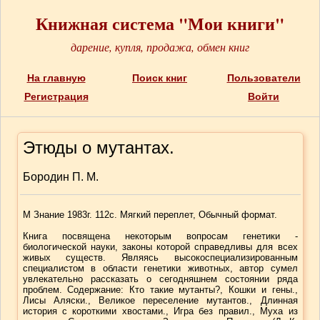
Книжная система "Мои книги"
дарение, купля, продажа, обмен книг
На главную
Поиск книг
Пользователи
Регистрация
Войти
Этюды о мутантах.
Бородин П. М.
М Знание 1983г. 112с. Мягкий переплет, Обычный формат.
Книга посвящена некоторым вопросам генетики -
биологической науки, законы которой справедливы для всех
живых существ. Являясь высокоспециализированным
специалистом в области генетики животных, автор сумел
увлекательно рассказать о сегодняшнем состоянии ряда
проблем. Содержание: Кто такие мутанты?, Кошки и гены.,
Лисы Аляски., Великое переселение мутантов., Длинная
история с короткими хвостами., Игра без правил., Муха из