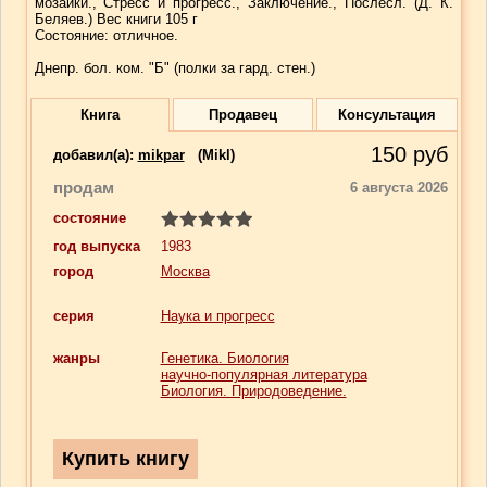
мозаики., Стресс и прогресс., Заключение., Послесл. (Д. К.
Беляев.) Вес книги 105 г
Состояние: отличное.
Днепр. бол. ком. "Б" (полки за гард. стен.)
Книга
Продавец
Консультация
150
руб
добавил(a):
mikpar
(Mikl)
продам
6 августа 2026
состояние
год выпуска
1983
город
Москва
серия
Наука и прогресс
жанры
Генетика. Биология
научно-популярная литература
Биология. Природоведение.