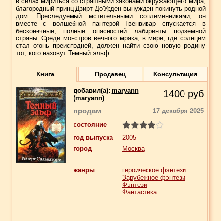
в силах мириться со страшными законами окружающего мира,
благородный принц Дзирт До'Урден вынужден покинуть родной
дом. Преследуемый мстительными соплеменниками, он
вместе с волшебной пантерой Гвенвивар спускается в
бесконечные, полные опасностей лабиринты подземной
страны. Среди монстров вечного мрака, в мире, где солнцем
стал огонь преисподней, должен найти свою новую родину
тот, кого назовут Темный эльф...
Книга
Продавец
Консультация
добавил(a):
maryann
1400
руб
(maryann)
продам
17 декабря 2025
состояние
год выпуска
2005
город
Москва
жанры
героическое фэнтези
Зарубежное фэнтези
Фэнтези
Фантастика