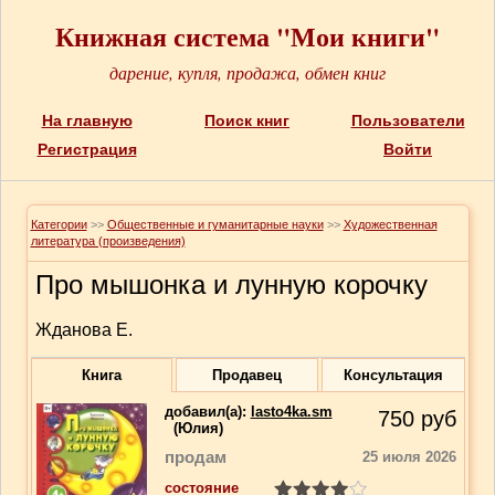
Книжная система "Мои книги"
дарение, купля, продажа, обмен книг
На главную
Поиск книг
Пользователи
Регистрация
Войти
Категории
>>
Общественные и гуманитарные науки
>>
Художественная
литература (произведения)
Про мышонка и лунную корочку
Жданова Е.
Книга
Продавец
Консультация
добавил(a):
lasto4ka.sm
750
руб
(Юлия)
продам
25 июля 2026
состояние