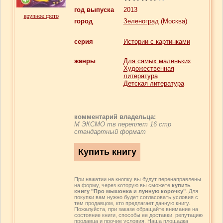
год выпуска
2013
крупное фото
город
Зеленоград
(Москва)
серия
Истории с картинками
жанры
Для самых маленьких
Художественная
литература
Детская литература
комментарий владельца:
М ЭКСМО тв переплет 16 стр
стандартный формат
При нажатии на кнопку вы будут перенаправлены
на форму, через которую вы сможете
купить
книгу "Про мышонка и лунную корочку"
. Для
покупки вам нужно будет согласовать условия с
тем продавцом, кто предлагает данную книгу.
Пожалуйста, при заказе обращайте внимание на
состояние книги, способы ее доставки, репутацию
продавца и прочие условия. Наша площадка