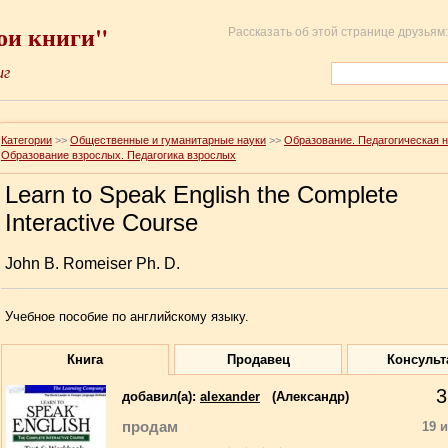
ои книги"
Рассказать об этой странице друзьям:
иг
Категории
>>
Общественные и гуманитарные науки
>>
Образование. Педагогическая 
Образование взрослых. Педагогика взрослых
Learn to Speak English the Complete
Interactive Course
John B. Romeiser Ph. D.
Учебное пособие по английскому языку.
Книга
Продавец
Консульт
3
добавил(a):
alexander
(Александр)
продам
19 