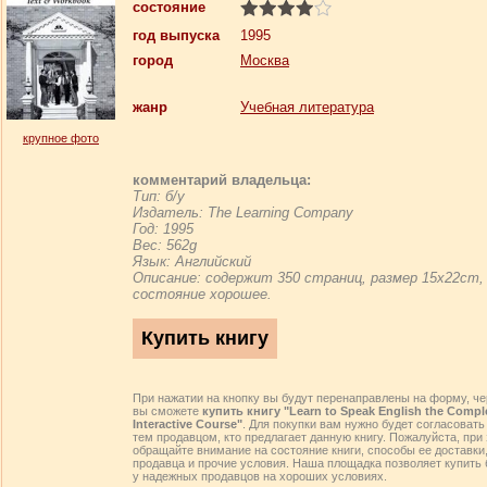
состояние
год выпуска
1995
город
Москва
жанр
Учебная литература
крупное фото
комментарий владельца:
Тип: б/у
Издатель: The Learning Company
Год: 1995
Вес: 562g
Язык: Английский
Описание: содержит 350 страниц, размер 15x22cm,
состояние хорошее.
При нажатии на кнопку вы будут перенаправлены на форму, че
вы сможете
купить книгу "Learn to Speak English the Compl
Interactive Course"
. Для покупки вам нужно будет согласовать
тем продавцом, кто предлагает данную книгу. Пожалуйста, при 
обращайте внимание на состояние книги, способы ее доставки
продавца и прочие условия. Наша площадка позволяет купить 
у надежных продавцов на хороших условиях.