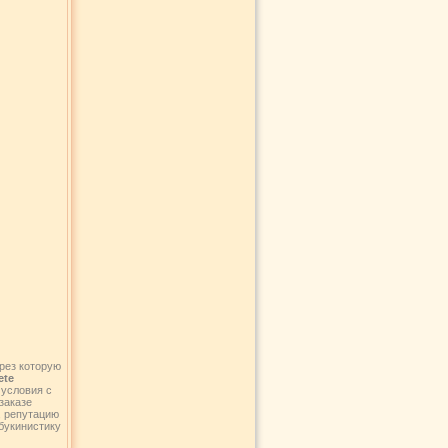
рез которую
ete
 условия с
заказе
, репутацию
букинистику