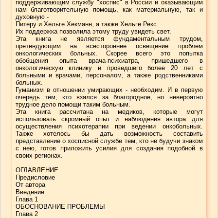
поддерживающим службу "хоспис" в России и оказывающим
нам благотворительную помощь, как материальную, так и
духовную -
Питеру и Хельге Хекманн, а также Хельге Рекс.
Их поддержка позволила этому труду увидеть свет.
Эта книга не является фундаментальным трудом,
претендующим на всестороннее освещение проблем
онкологических больных. Скорее всего это попытка
обобщения опыта врача-психиатра, пришедшего в
онкологическую клинику и проведшего более 20 лет с
больными и врачами, персоналом, а также родственниками
больных.
Гуманизм в отношении умирающих - необходим. И в первую
очередь тем, кто взялся за благородное, но невероятно
трудное дело помощи таким больным.
Эта книга рассчитана на медиков, которые могут
использовать скромный опыт и наблюдения автора для
осуществления психотерапии при ведении онкобольных.
Также хотелось бы дать возможность составить
представление о хосписной службе тем, кто не будучи знаком
с нею, готов приложить усилия для создания подобной в
своих регионах.
ОГЛАВЛЕНИЕ
Предисловие
От автора
Введение
Глава 1
ОБОСНОВАНИЕ ПРОБЛЕМЫ
Глава 2