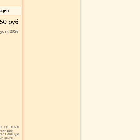
ация
50
руб
густа 2026
рез которую
купки вам
агает данную
ие книги,