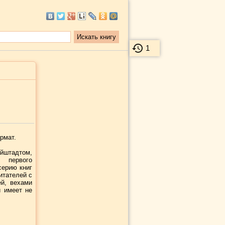
1
рмат.
ейштадтом,
 первого
серию книг
итателей с
й, вехами
и имеет не