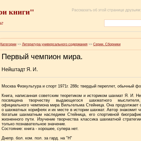
ои книги"
Рассказать об этой странице друзьям:
иг
Категории
>>
Литература универсального содержания
>>
Серии. Сборники
Первый чемпион мира.
Нейштадт Я. И.
Москва Физкультура и спорт 1971г. 288с твердый переплет, обычный фо
Книга, написанная советским теоретиком и историком шахмат Я. И. Н
посвящена творчеству выдающегося шахматного мыслителя,
официального чемпиона мира Вильгельма Стейница. Она продолжает 
о шахматных корифеях и их месте в истории шахмат. Автор знакомит ч
богатым шахматным наследием Стейница, его спортивной биографие
жизненного пути. Изучение творчества классика шахматной стратеги
только познавательное значение.
Состояние: книга - хорошее, супера нет.
Днепр. бол. ком. пол. за гард. на "Н"