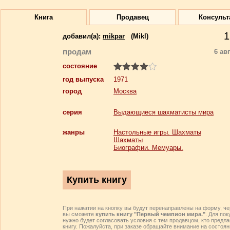
Книга
Продавец
Консульт
1
добавил(a):
mikpar
(Mikl)
продам
6 ав
состояние
год выпуска
1971
город
Москва
серия
Выдающиеся шахматисты мира
жанры
Настольные игры. Шахматы
Шахматы
Биографии. Мемуары.
При нажатии на кнопку вы будут перенаправлены на форму, че
вы сможете
купить книгу "Первый чемпион мира."
. Для по
нужно будет согласовать условия с тем продавцом, кто предл
книгу. Пожалуйста, при заказе обращайте внимание на состоян