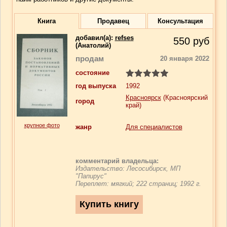
Книга
Продавец
Консультация
добавил(a):
refses
550
руб
(Анатолий)
продам
20 января 2022
состояние
год выпуска
1992
Красноярск
(Красноярский
город
край)
крупное фото
жанр
Для специалистов
комментарий владельца:
Издательство: Лесосибирск, МП
"Папирус"
Переплет: мягкий; 222 страниц; 1992 г.