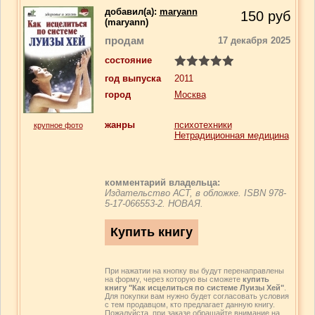
добавил(a):
maryann
150
руб
(maryann)
продам
17 декабря 2025
состояние
год выпуска
2011
город
Москва
жанры
психотехники
крупное фото
Нетрадиционная медицина
комментарий владельца:
Издательство АСТ, в обложке. ISBN 978-
5-17-066553-2. НОВАЯ.
При нажатии на кнопку вы будут перенаправлены
на форму, через которую вы сможете
купить
книгу "Как исцелиться по системе Луизы Хей"
.
Для покупки вам нужно будет согласовать условия
с тем продавцом, кто предлагает данную книгу.
Пожалуйста, при заказе обращайте внимание на