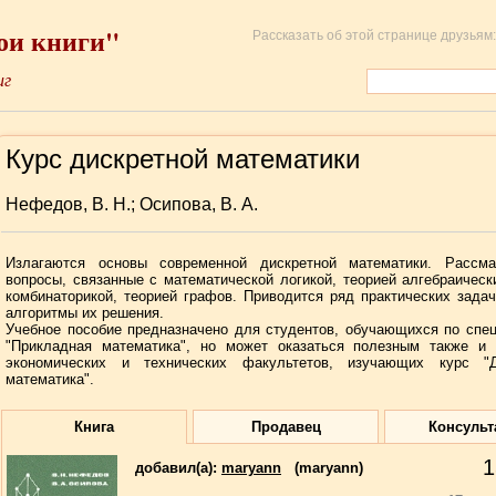
ои книги"
Рассказать об этой странице друзьям:
иг
Курс дискретной математики
Нефедов, В. Н.; Осипова, В. А.
Излагаются основы современной дискретной математики. Рассма
вопросы, связанные с математической логикой, теорией алгебраическ
комбинаторикой, теорией графов. Приводится ряд практических зада
алгоритмы их решения.
Учебное пособие предназначено для студентов, обучающихся по спе
"Прикладная математика", но может оказаться полезным также и 
экономических и технических факультетов, изучающих курс "Д
математика".
Книга
Продавец
Консульт
1
добавил(a):
maryann
(maryann)