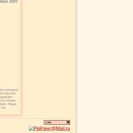
абря 2025
рез которую
ля покупки
едлагает
 состояние
овия. Наша
в на