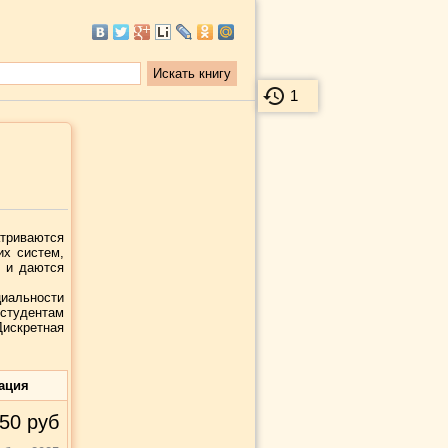
1
триваются
их систем,
ч и даются
циальности
студентам
искретная
ация
50
руб