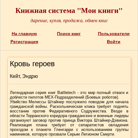
Книжная система "Мои книги"
дарение, купля, продажа, обмен книг
На главную
Поиск книг
Пользователи
Регистрация
Войти
Кровь героев
Кейт, Эндрю
Легендарная серия книг Battletech - это мир полный отваги и
доблести пилотов МЕХ-Подразделений (Боевых роботов).
Убийство Мелиссы Штайнер послужило поводом для начала
гражданской войны. Раскольническая клика требует поднять
восстание против Федеративного Содружества. Везде в
области Терранского коридора гражданские и военные лидеры
организуют заговор против принца Виктора Штайнер-Дэвиона.
Реализация плана требует от сепаратистов овладения
проходом к планете Гленгарри с использованием группы
наемников, которую прозвали Серым Легионом Смерти.