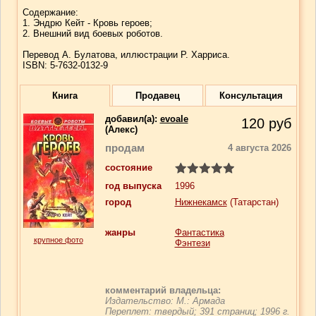
Содержание:
1. Эндрю Кейт - Кровь героев;
2. Внешний вид боевых роботов.
Перевод А. Булатова, иллюстрации Р. Харриса.
ISBN: 5-7632-0132-9
Книга
Продавец
Консультация
добавил(a):
evoale
120
руб
(Алекс)
продам
4 августа 2026
состояние
год выпуска
1996
город
Нижнекамск
(Татарстан)
жанры
Фантастика
крупное фото
Фэнтези
комментарий владельца:
Издательство: М.: Армада
Переплет: твердый; 391 страниц; 1996 г.