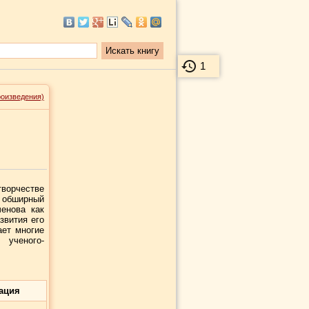
1
роизведения)
творчестве
обширный
енова как
звития его
ает многие
 ученого-
ация