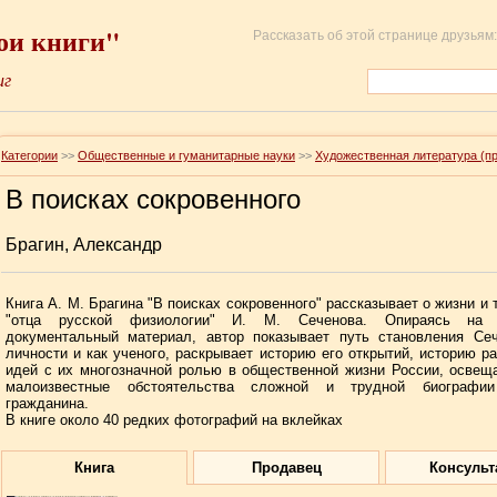
ои книги"
Рассказать об этой странице друзьям:
иг
Категории
>>
Общественные и гуманитарные науки
>>
Художественная литература (п
В поисках сокровенного
Брагин, Александр
Книга А. М. Брагина "В поисках сокровенного" рассказывает о жизни и 
"отца русской физиологии" И. М. Сеченова. Опираясь на 
документальный материал, автор показывает путь становления Сеч
личности и как ученого, раскрывает историю его открытий, историю ра
идей с их многозначной ролью в общественной жизни России, освещ
малоизвестные обстоятельства сложной и трудной биографии
гражданина.
В книге около 40 редких фотографий на вклейках
Книга
Продавец
Консульт