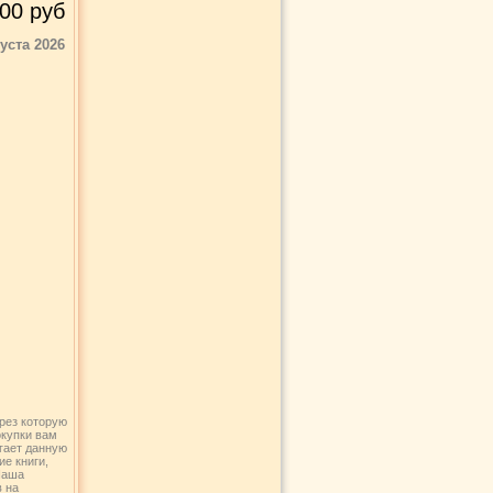
00
руб
густа 2026
рез которую
окупки вам
агает данную
ие книги,
Наша
в на