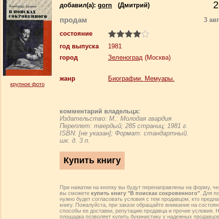
2
добавил(a):
gorn
(Дмитрий)
продам
3 ав
состояние
год выпуска
1981
город
Зеленоград
(Москва)
жанр
Биографии. Мемуары.
крупное фото
комментарий владельца:
Издательство: М.: Молодая гвардия
Переплет: твердый; 285 страниц; 1981 г.
ISBN: [не указан]; Формат: стандартный.
шк. д. 3 п.
При нажатии на кнопку вы будут перенаправлены на форму, че
вы сможете
купить книгу "В поисках сокровенного"
. Для п
нужно будет согласовать условия с тем продавцом, кто предл
книгу. Пожалуйста, при заказе обращайте внимание на состоян
способы ее доставки, репутацию продавца и прочие условия. 
площадка позволяет купить букинистику у надежных продавцо