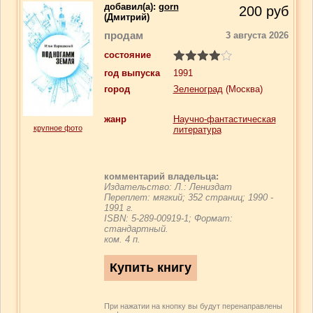
добавил(a):
gorn
200
руб
(Дмитрий)
продам
3 августа 2026
состояние
год выпуска
1991
город
Зеленоград
(Москва)
жанр
Научно-фантастическая
крупное фото
литература
комментарий владельца:
Издательство: Л.: Лениздат
Переплет: мягкий; 352 страниц; 1990 -
1991 г.
ISBN:
5-289-00919-1
; Формат:
стандартный.
ком. 4 п.
При нажатии на кнопку вы будут перенаправлены