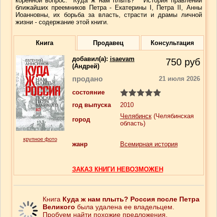
коренной вопрос: "Куда ж нам плыть? " История правлений
ближайших преемников Петра - Екатерины I, Петра II, Анны
Иоанновны, их борьба за власть, страсти и драмы личной
жизни - содержание этой книги.
Книга
Продавец
Консультация
добавил(a):
isaevam
750
руб
(Андрей)
продано
21 июля 2026
состояние
год выпуска
2010
Челябинск
(Челябинская
город
область)
крупное фото
жанр
Всемирная история
ЗАКАЗ КНИГИ НЕВОЗМОЖЕН
Книга
Куда ж нам плыть? Россия после Петра
Великого
была удалена ее владельцем.
Пробуем найти похожие предложения.