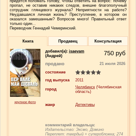
придется поломать голову, чтобы ответить на вопрос: почему
пропал, не оставив никаких следов, внешне благополучный
сотрудник глянцевого журнала? Неприятности на работе?
Неудавшаяся личная жизнь? Преступление, в котором он
оказался замешанным? Вопросов много! Правильный ответ
только один...
Переводчик Геннадий Чемеринский.
Книга
Продавец
Консультация
добавил(a):
isaevam
750
руб
(Андрей)
продано
21 июля 2026
состояние
год выпуска
2011
Челябинск
(Челябинская
город
область)
крупное фото
жанр
Детективы
комментарий владельца:
Издательство: Эксмо, Домино
Переплет: твердый + суперобложка; 274