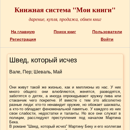
Книжная система "Мои книги"
дарение, купля, продажа, обмен книг
На главную
Поиск книг
Пользователи
Регистрация
Войти
Швед, который исчез
Вале, Пер; Шеваль, Май
Они живут такой же жизнью, как и миллионы из нас. У них
много общего: они влюбляются, женятся, разводятся,
заботятся о детях, а иногда опрокидывают кружку пива или
стаканчик чего покрепче. И вместе с тем это абсолютно
разные люди: кто-то ненавидит оружие, но обожает шахматы,
а кто-то обладает феноменальной памятью. У каждого из них
свои слабости, недостатки и таланты. Но все они служат в
полиции, расследуют преступления под началом Мартина
Бека.
В романе "Швед, который исчез" Мартину Беку и его коллегам