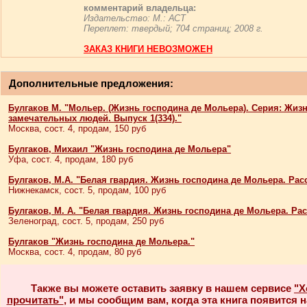
комментарий владельца:
Издательство: М.: АСТ
Переплет: твердый; 704 страниц; 2008 г.
ЗАКАЗ КНИГИ НЕВОЗМОЖЕН
Дополнительные предложения:
Булгаков М. "Мольер. (Жизнь господина де Мольера). Серия: Жиз
замечательных людей. Выпуск 1(334)."
Москва, сост. 4, продам, 150 руб
Булгаков, Михаил "Жизнь господина де Мольера"
Уфа, сост. 4, продам, 180 руб
Булгаков, М.А. "Белая гвардия. Жизнь господина де Мольера. Рас
Нижнекамск, сост. 5, продам, 100 руб
Булгаков, М. А. "Белая гвардия. Жизнь господина де Мольера. Ра
Зеленоград, сост. 5, продам, 250 руб
Булгаков "Жизнь господина де Мольера."
Москва, сост. 4, продам, 80 руб
Также вы можете оставить заявку в нашем сервисе
"Х
прочитать"
, и мы сообщим вам, когда эта книга появится н