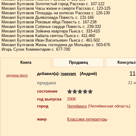
Михаил Булгаков Золотистый город Рассказ c. 107-122
Михаил Булгаков Часы жизни и смерти Рассказ c. 123-125
Михаил Булгаков Площадь на колесах Рассказ c. 126-130
Михаил Булгаков Дьяволиада Повесть c. 131-166
Михаил Булгаков Роковые яйца Повесть c. 167-238
Михаил Булгаков Собачье сердце Повесть c. 239-332
Михаил Булгаков Зойкина квартира Пьеса c. 333-410
Михаил Булгаков Кабала святош Пьеса c. 411-460
Михаил Булгаков Иван Васильевич Пьеса c. 461-502
Михаил Булгаков Жизнь господина де Мольера c. 503-676
Игорь Сухих Комментарии c. 677-700
Книга
Продавец
Консульт
11
добавил(a):
isaevam
(Андрей)
крупное фото
продано
21 
состояние
год выпуска
2008
город
Челябинск
(Челябинская область)
жанр
Классики литературы