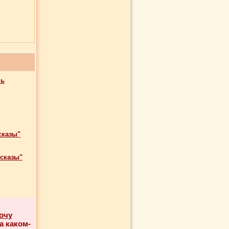
нь
сказы"
ссказы"
очу
а каком-