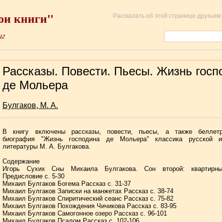
ои книги"
Рассказать об этой странице друзьям:
иг
Рассказы. Повести. Пьесы. Жизнь госп
де Мольера
Булгаков, М. А.
В книгу включены рассказы, повести, пьесы, а также беллетр
биография "Жизнь господина де Мольера" классика русской 
литературы М. А. Булгакова.
Содержание
Игорь Сухих Сны Михаила Булгакова. Сон второй: квартирн
Предисловие c. 5-30
Михаил Булгаков Богема Рассказ c. 31-37
Михаил Булгаков Записки на манжетах Рассказ c. 38-74
Михаил Булгаков Спиритический сеанс Рассказ c. 75-82
Михаил Булгаков Похождения Чичикова Рассказ c. 83-95
Михаил Булгаков Самогонное озеро Рассказ c. 96-101
Михаил Булгаков Псалом Рассказ c. 102-106