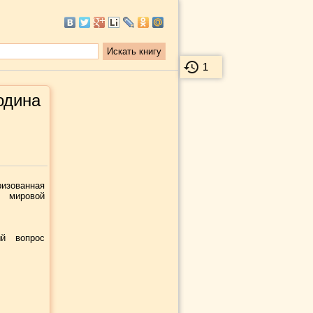
1
одина
изованная
и мировой
ый вопрос