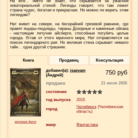
На юге... никто не знает, что скрывается за ужасной
экваториальной стеной. Легенды говорят, что там лежит
страна чудес, богатая и прекрасная. Но можно ли верить этим
легендам?
Нат живет на севере, на бескрайней грязевой равнине, где
правят ящеры-людоеды, тираны Дозорные и каменные облака
- настоящие летучие айсберги, способные погубить целые
города. Устав от этого мрачного мира, Нат отправляется на
поиски легендарного рая. Но великая стена скрывает немало
тайн... одна другой страшнее.
Книга
Продавец
Консультация
добавил(a):
isaevam
750
руб
(Андрей)
продано
21 июля 2026
состояние
год выпуска
2015
Челябинск
(Челябинская
город
область)
крупное фото
жанр
Фантастика