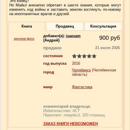
Это конец?
Но Майкл внезапно обретает в шахте знания, которые могут
изменить ход войны и заставить землян взглянуть по-новому
на инопланетных врагов и друзей.
Книга
Продавец
Консультация
добавил(a):
isaevam
900
руб
крупное фото
(Андрей)
продано
21 июля 2026
состояние
год выпуска
2016
Челябинск
(Челябинская
город
область)
жанр
Фантастика
комментарий владельца:
Издательство: АСТ
Переплет: твердый, 320 страниц
ЗАКАЗ КНИГИ НЕВОЗМОЖЕН