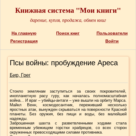
Книжная система "Мои книги"
дарение, купля, продажа, обмен книг
На главную
Поиск книг
Пользователи
Регистрация
Войти
Псы войны: пробуждение Ареса
Бир, Грег
Стоило землянам заступиться за своих покровителей,
инопланетную расу гуру, как началась полномасштабная
война... И враг – убийцы-антаги – уже вышли на орбиту Марса.
Майкл Венн, космодесантник, переживший несколько
яростных атак, вынужден скрываться на поверхности Красной
планеты. Без оружия, без пищи и воды, без малейшей
надежды.
Заброшенная шахта с разветвленными ходами стала
временным убежищем горстки храбрецов, со всех сторон
окруженных превосходящими силами противника.