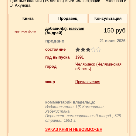
Цветные вклейки (16 листов) и ч/б иллюстрации Г. Аксенова и
Э. Ахунова.
Книга
Продавец
Консультация
добавил(a):
isaevam
150
руб
крупное фото
(Андрей)
продано
21 июля 2026
состояние
год выпуска
1991
Челябинск
(Челябинская
город
область)
жанр
Приключения
комментарий владельца:
Издательство: ЦК Компартии
Узбекистана
Переплет: ламинированный тверд.; 528
страниц; 1991 г.
ЗАКАЗ КНИГИ НЕВОЗМОЖЕН