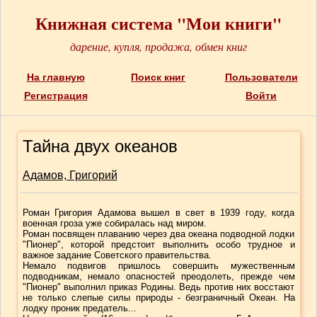
Книжная система "Мои книги"
дарение, купля, продажа, обмен книг
На главную
Поиск книг
Пользователи
Регистрация
Войти
Тайна двух океанов
Адамов, Григорий
Роман Григория Адамова вышел в свет в 1939 году, когда
военная гроза уже собиралась над миром.
Роман посвящен плаванию через два океана подводной лодки
"Пионер", которой предстоит выполнить особо трудное и
важное задание Советского правительства.
Немало подвигов пришлось совершить мужественным
подводникам, немало опасностей преодолеть, прежде чем
"Пионер" выполнил приказ Родины. Ведь против них восстают
не только слепые силы природы - безграничный Океан. На
лодку проник предатель...